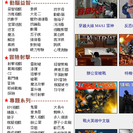
穿越火線 M4A1 雷神
反恐
辦公室槍戰
特種
戰火英雄中文版