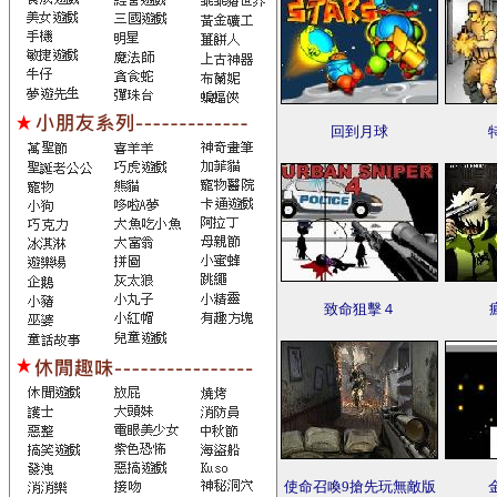
回到月球
致命狙擊４
使命召喚9搶先玩無敵版