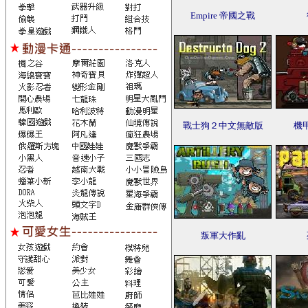
Empire 帝國之戰
戰士狗２中文無敵版
機
叛軍大作亂