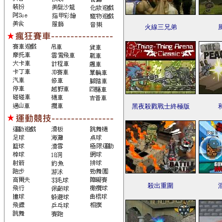
火線三兄弟
黑夜殺戮戰士終極版
殺出重圍