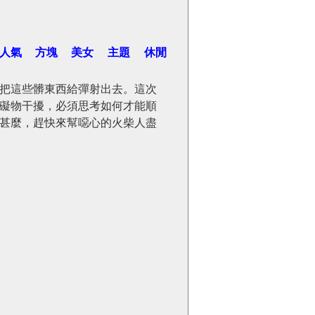
人氣
方塊
美女
主題
休閒
把這些髒東西給彈射出去。這次
礙物干擾，必須思考如何才能順
甚麼，趕快來幫噁心的火柴人盡