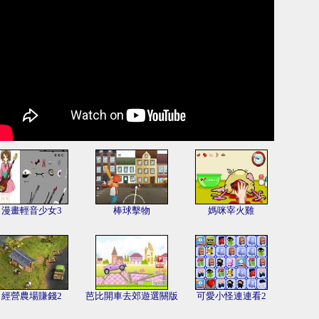
漫畫輕音少女3
棒球擊物
媽咪宰火雞
經營農場賺錢2
芭比開車去郊遊選關版
可愛小怪連連看2