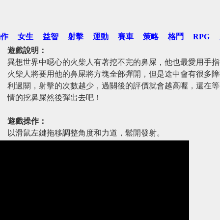
動作
女生
益智
射擊
運動
賽車
策略
格鬥
RPG
遊戲說明：
異想世界中噁心的火柴人有著挖不完的鼻屎，他也最愛用手指
火柴人將要用他的鼻屎將方塊全部彈開，但是途中會有很多障
利過關，射擊的次數越少，過關後的評價就會越高喔，還在等
情的挖鼻屎然後彈出去吧！
遊戲操作：
以滑鼠左鍵拖移調整角度和力道，鬆開發射。