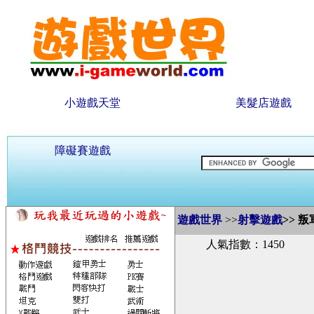
小遊戲天堂
美髮店遊戲
障礙賽遊戲
遊戲世界
>>
射擊遊戲
>>
叛
人氣指數：1450