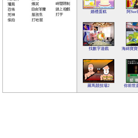
婚禮蛋糕
阿Su
找數字遊戲
海綿寶寶
羅馬競技場2
你前世