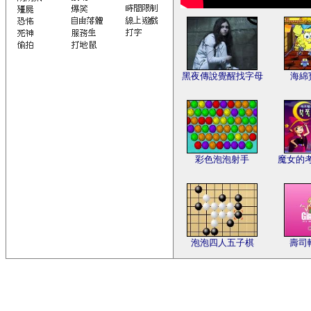
黑夜傳說覺醒找字母
海綿
彩色泡泡射手
魔女的考
泡泡四人五子棋
壽司