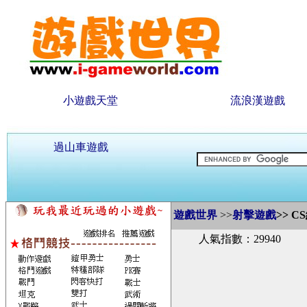
小遊戲天堂
流浪漢遊戲
過山車遊戲
遊戲世界
>>
射擊遊戲
>>
C
人氣指數：29940