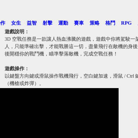
動作
女生
益智
射擊
運動
賽車
策略
格鬥
RPG
遊戲說明：
3D 空戰任務是一款讓人熱血沸騰的遊戲，遊戲中你將駕駛一
人，只能準確出擊，才能戰勝這一切，盡量飛行在敵機的身後
後開穩你的戰鬥機，瞄準擊落敵機，完成空戰任務！
遊戲操作：
以鍵盤方向鍵或滑鼠操作戰機飛行，空白鍵加速，滑鼠 / Ctrl 
（機槍或炸彈）。