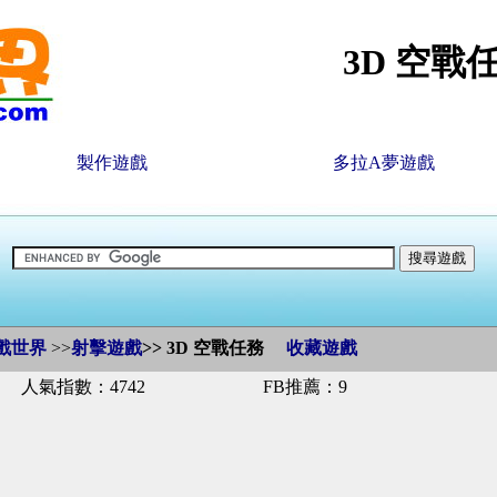
3D 空戰
製作遊戲
多拉A夢遊戲
戲世界
>>
射擊遊戲
>>
3D 空戰任務
收藏遊戲
人氣指數：4742
FB推薦：9