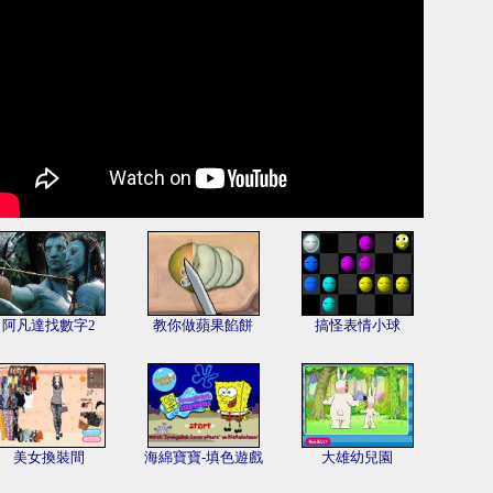
阿凡達找數字2
教你做蘋果餡餅
搞怪表情小球
美女換裝間
海綿寶寶-填色遊戲
大雄幼兒園