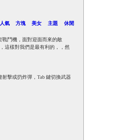
人氣
方塊
美女
主題
休閒
架戰鬥機，面對迎面而來的敵
，這樣對我們是最有利的，，然
鍵射擊或扔炸彈，Tab 鍵切換武器