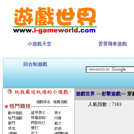
小遊戲天堂
雲霄飛車遊戲
回合制遊戲
遊戲世界
>>
射擊遊戲
>>
穿越
人氣指數：7183