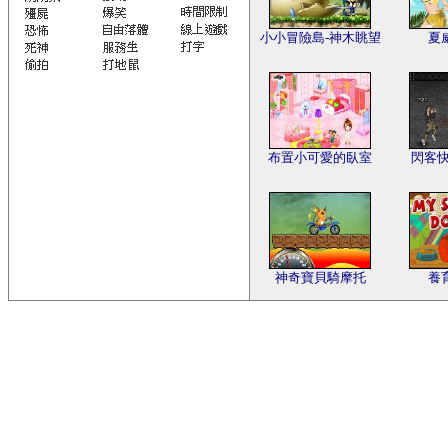
小小冒險島-神木眺望
夏
布置小可愛的臥室
閃客快
神奇寶貝騎摩托
養