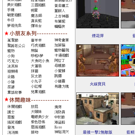
煙花彈
火線寶貝
最後一擊2無敵版
藍精