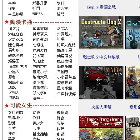
Empire 帝國之戰
戰士狗２中文無敵版
火柴人黑幫
變形