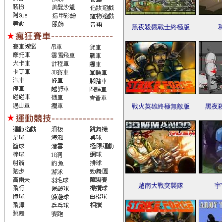
黑夜殺戮戰士終極版
戰火英雄終極無敵版
黑夜
越南大戰突襲隊
宇