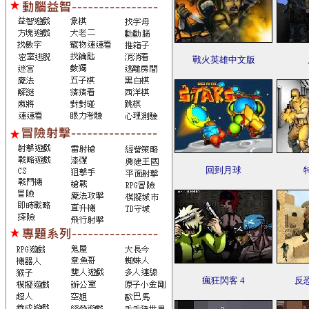
戰火英雄中文版
回到月球
瘋狂閃客 4
反