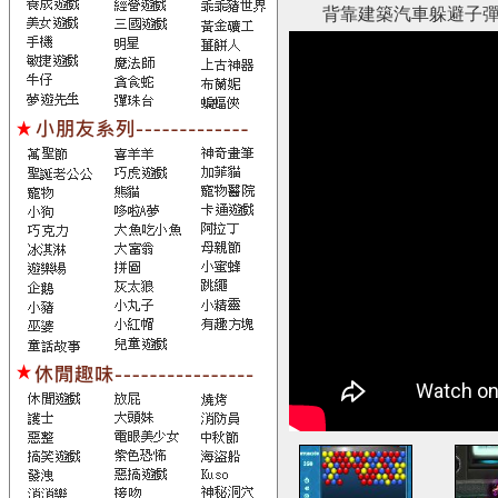
背靠建築汽車躲避子彈