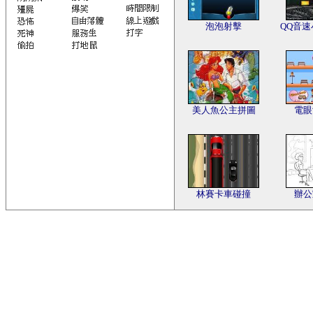
泡泡射擊
QQ音速小
美人魚公主拼圖
電眼
林賽卡車碰撞
辦公