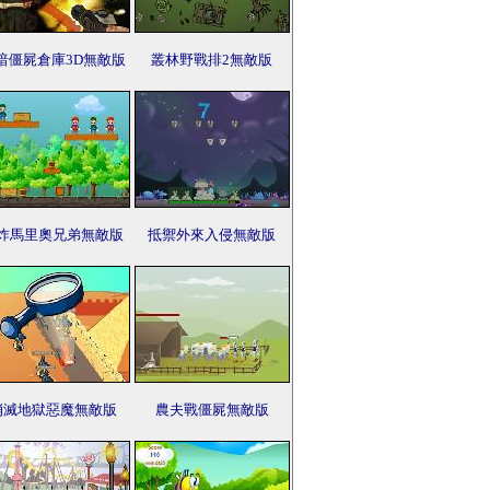
暗僵屍倉庫3D無敵版
叢林野戰排2無敵版
炸馬里奧兄弟無敵版
抵禦外來入侵無敵版
消滅地獄惡魔無敵版
農夫戰僵屍無敵版