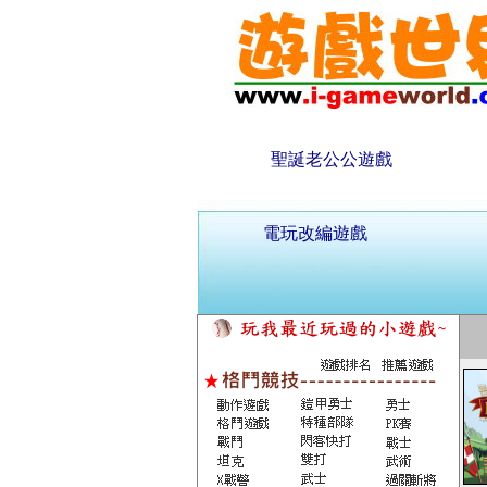
聖誕老公公遊戲
電玩改編遊戲