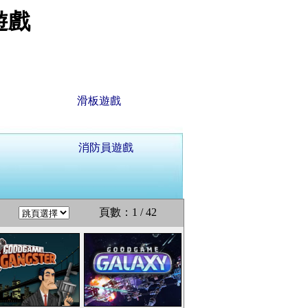
遊戲
滑板遊戲
消防員遊戲
頁數：1 / 42