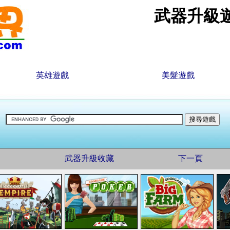
武器升級
英雄遊戲
美髮遊戲
武器升級收藏
下一頁