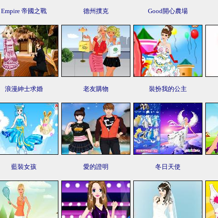
Empire 帝國之戰
德州撲克
Good開心農場
浪漫紳士求婚
老友購物
裝扮我的公主
藍裝女孩
愛的證明
冬日天使