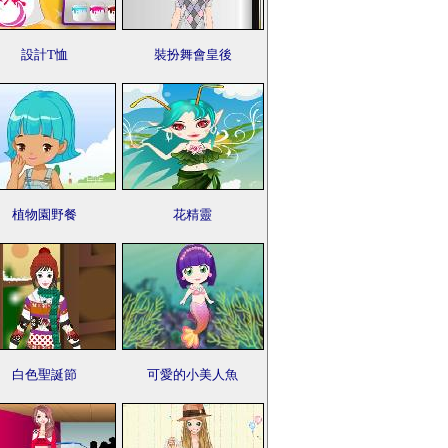
設計T恤
裝扮舞會皇後
植物園野餐
花精靈
白色聖誕節
可愛的小美人魚