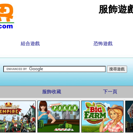
服飾遊
組合遊戲
恐怖遊戲
服飾收藏
下一頁