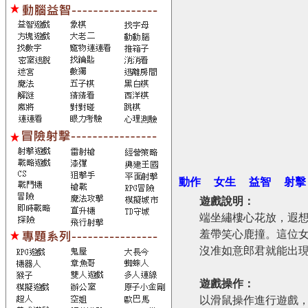
動作
女生
益智
射擊
遊戲說明：
端坐繡樓心花放，遐
羞帶笑心鹿撞。這位
沒准如意郎君就能出現
遊戲操作：
以滑鼠操作進行遊戲