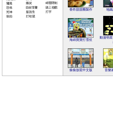
香炸甜甜圈製作
地鐵
動漫明星
海綿寶寶打雪仗
偷偷放屁中文版
音樂