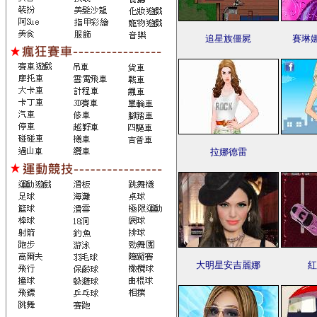
追星族僵屍
賽琳
拉娜德雷
大明星安吉麗娜
紅