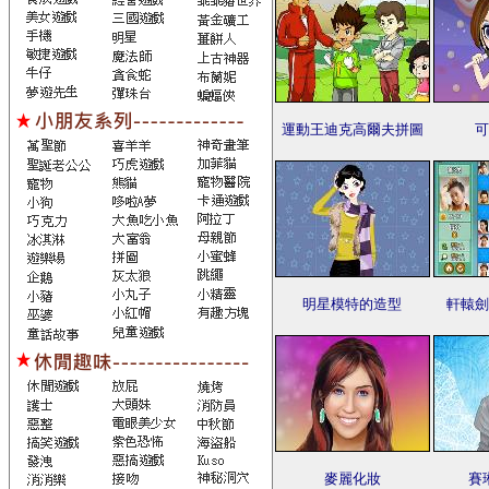
運動王迪克高爾夫拼圖
可
明星模特的造型
軒轅劍
麥麗化妝
賽