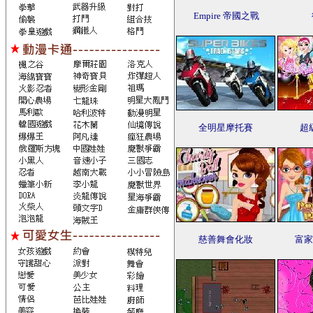
Empire 帝國之戰
全明星摩托賽
超
慈善舞會化妝
富家