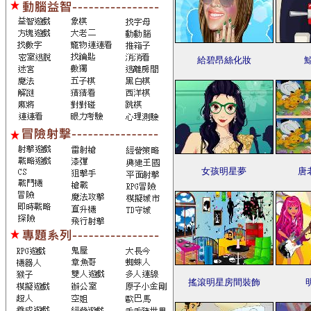
給碧昂絲化妝
女孩明星夢
唐
搖滾明星房間裝飾