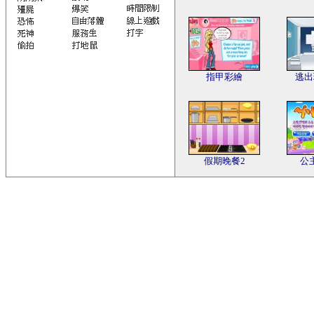
指甲彩繪
逃出
假期晚餐2
公