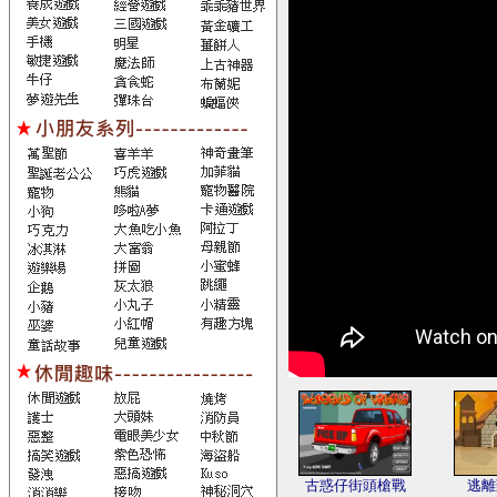
古惑仔街頭槍戰
逃離