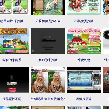
明星圖片-來找砸
茉莉和傑克找不同
小美女愛找砸
穀倉的恐龍蛋
新動態來找砸
甜蜜約會
性
世界盃找不同
性感明星-大家來找碴之2
渡假找砸篇