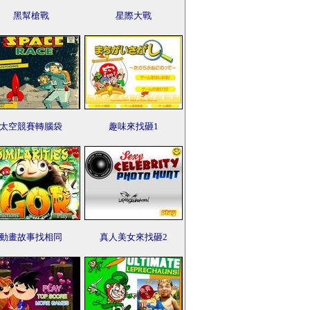
黑幫槍戰
星際大戰
太空競賽轉腦袋
趣味來找砸1
動畫故事找相同
真人美女來找砸2