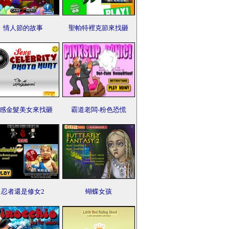
情人節的故事
聖帕特裡克節來找砸
感金髮美女來找砸
霸道老闆-粉色恐慌
忍者還是修女2
蝴蝶女孩