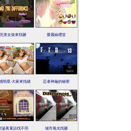
完美女孩來找砸
愛麗絲禮堂
感明星-大家來找碴
忍者神龜的秘密
聖誕夜童話找不同
城市風光找砸