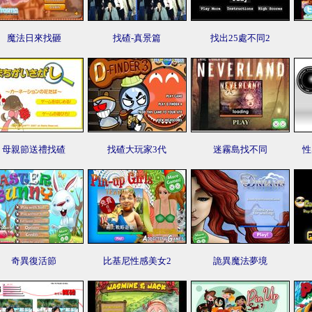
魔法日來找砸
找碴-真景篇
找出25處不同2
母親節送禮找碴
找碴大玩家3代
迷霧島找不同
性
奇異復活節
比基尼性感美女2
詭異魔法夢境