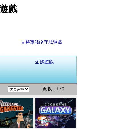
遊戲
古將軍戰略守城遊戲
企鵝遊戲
頁數：1 / 2