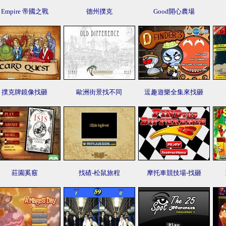
Empire 帝國之戰
德州撲克
Good開心農場
撲克牌鏡像找砸
歐洲街景找不同
逗趣遊樂全集來找砸
莊園奚竅
找碴-松鼠旅程
摩托車競技場-找砸