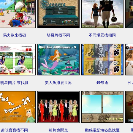
馬力歐來找碴
塔羅牌找不同
不同場景找相同
明星圖片-來找砸
美人魚海底世界
錢幣通
性
趣味寶寶找不同
相片也鬧鬼
動感電影海盜島找砸