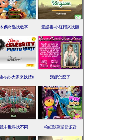
木偶奇遇找數字
童話書-小紅帽來找砸
感內衣-大家來找碴Ⅱ
漢娜怎麼了
鏡中世界找不同
粉紅獸萬聖節派對