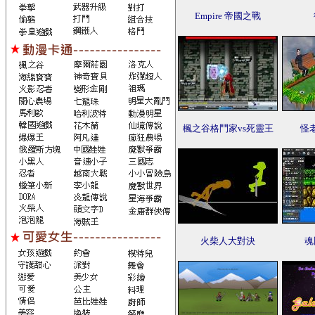
Empire 帝國之戰
楓之谷格鬥家vs死靈王
怪
火柴人大對決
魂