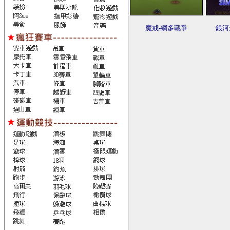
魔戒-綱多戰爭
銀河