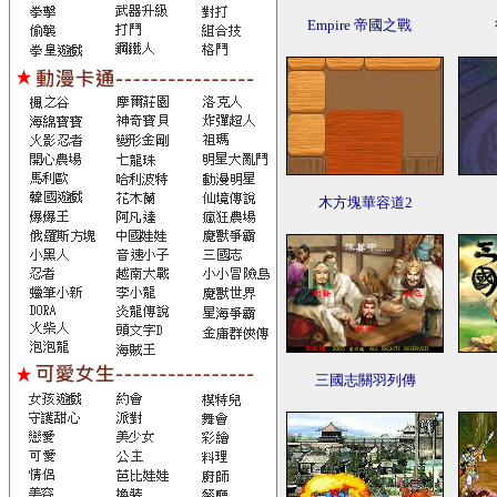
Empire 帝國之戰
木方塊華容道2
三國志關羽列傳