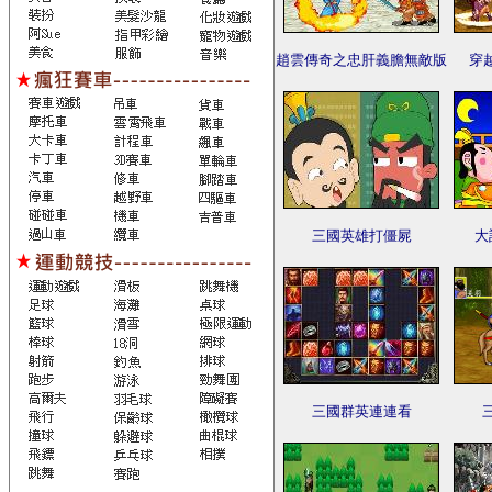
趙雲傳奇之忠肝義膽無敵版
穿越
三國英雄打僵屍
大
三國群英連連看