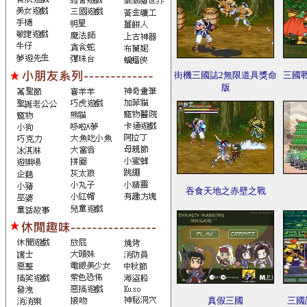
街機三國誌2無限道具獎命
三國
版
吞食天地之赤壁之戰
真假三國
三國