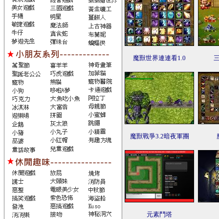
魔獸世界連連看1.0
魔獸戰爭3.2暗夜軍團
元素鬥塔