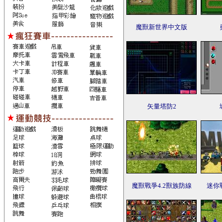
魔獸新世界中文版
矢量塔防2
魔獸戰爭4.2獸族防線
迷你