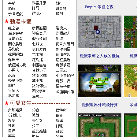
Empire 帝國之戰
魔獸爭霸之人族的抵抗
魔
魔獸世界外域飛行賽
帝