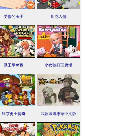
受傷的玉手
坦克入侵
獸王爭奪戰
小女孩打理農場
維京勇士傳奇
武器製造專家中文版