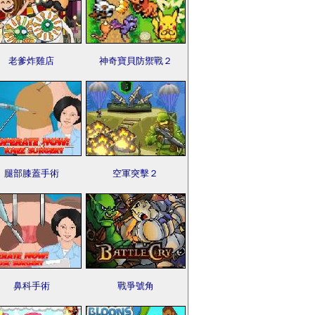
老爹炸雞店
神奇寶貝防禦戰２
腿部膝蓋手術
空軍突擊２
鼻科手術
戰爭號角