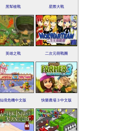
黑幫槍戰
星際大戰
英雄之戰
二次元萌戰團
仙境危機中文版
快樂農場３中文版