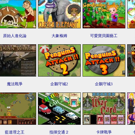
原始人進化論
大象褓姆
可愛寶貝園藝工
魔法戰爭
企鵝守城2
企鵝守城3
藍達理之王
指揮交通２
卡牌戰爭