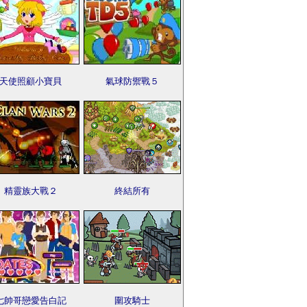
天使照顧小寶貝
氣球防禦戰５
精靈族大戰２
終結所有
七帥哥戀愛告白記
圍攻騎士