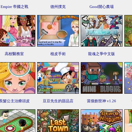
Empire 帝國之戰
德州撲克
Good開心農場
高校醫務室
植皮手術
龍魂之爭中文版
長髮公主治療頭皮
豆豆先生的甜品店
當個創世神 v1.26