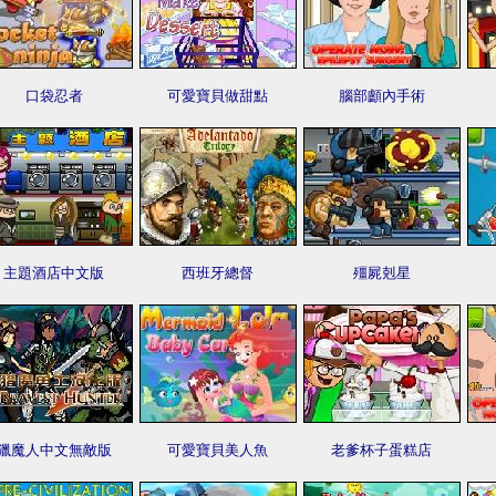
口袋忍者
可愛寶貝做甜點
腦部顱內手術
主題酒店中文版
西班牙總督
殭屍剋星
獵魔人中文無敵版
可愛寶貝美人魚
老爹杯子蛋糕店