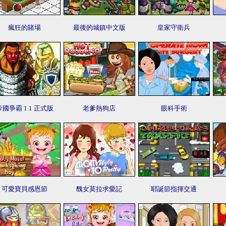
瘋狂的賭場
最後的城鎮中文版
皇家守衛兵
帝國爭霸 1.1 正式版
老爹熱狗店
眼科手術
可愛寶貝感恩節
醜女莫拉求愛記
耶誕節指揮交通