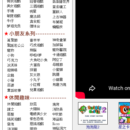
泡泡龍2
星之卡