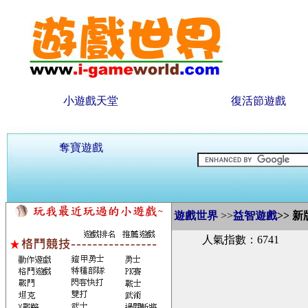
小遊戲天堂
復活節遊戲
奪寶遊戲
遊戲世界
>>
益智遊戲
>>
新
人氣指數：6741