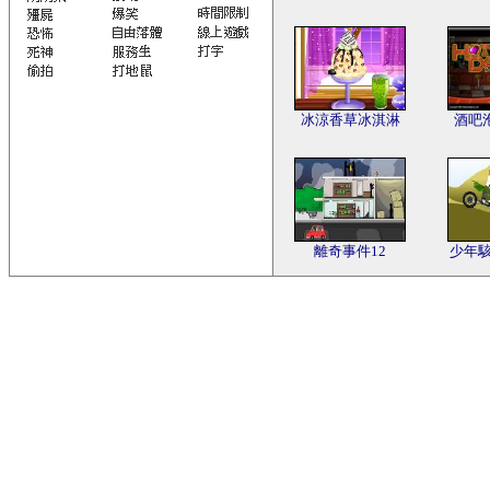
冰涼香草冰淇淋
酒吧
離奇事件12
少年駭