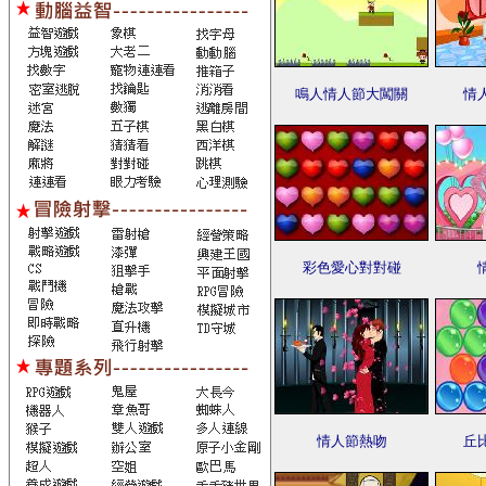
鳴人情人節大闖關
情
彩色愛心對對碰
情人節熱吻
丘