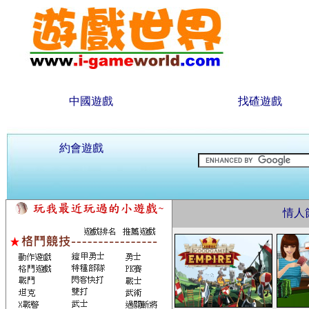
中國遊戲
找碴遊戲
約會遊戲
情人