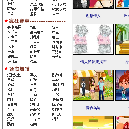
理想情人
丘
情人節音樂找茬
高
青春熱吻