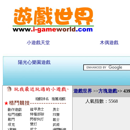
小遊戲天堂
木偶遊戲
陽光心樂園遊戲
遊戲世界
>>
方塊遊戲
>>
43
人氣指數：5568