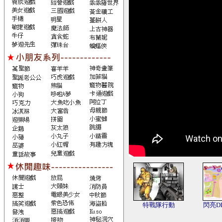
特戰隊行動
閃亮D