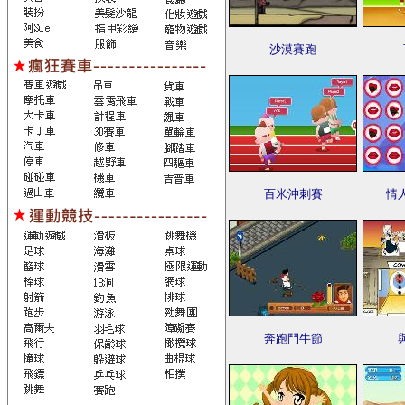
沙漠賽跑
百米沖刺賽
情
奔跑鬥牛節