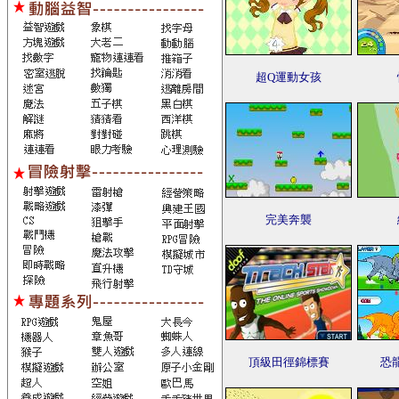
超Q運動女孩
完美奔襲
頂級田徑錦標賽
恐