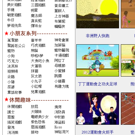
非洲野人快跑
丁丁運動會之功夫足球
熊
2012運動會火炬手
世