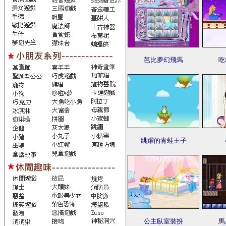
芭比夢幻飛馬
吃
跳躍的青蛙王子
公主臥室裝扮
馬