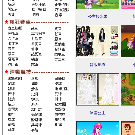
公主接水果
韓版風衣
冰雪公主