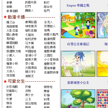
Empire 帝國之戰
白雪公主春遊記
海
皇家城堡小公主