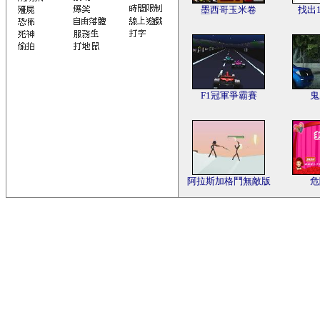
墨西哥玉米卷
找出
F1冠軍爭霸賽
鬼
阿拉斯加格鬥無敵版
危