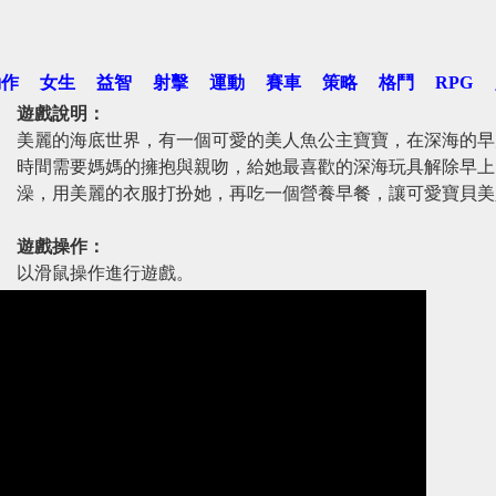
動作
女生
益智
射擊
運動
賽車
策略
格鬥
RPG
遊戲說明：
美麗的海底世界，有一個可愛的美人魚公主寶寶，在深海的早
時間需要媽媽的擁抱與親吻，給她最喜歡的深海玩具解除早上
澡，用美麗的衣服打扮她，再吃一個營養早餐，讓可愛寶貝美
遊戲操作：
以滑鼠操作進行遊戲。