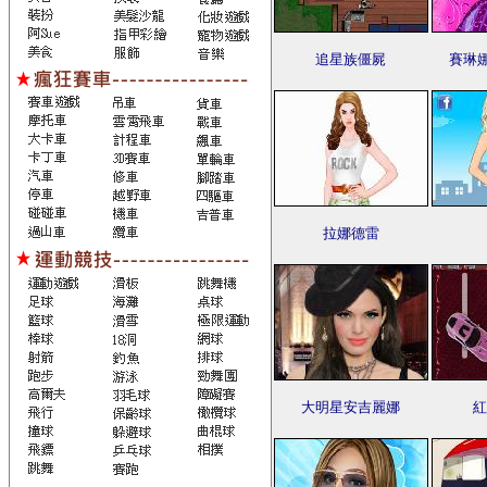
追星族僵屍
賽琳
拉娜德雷
大明星安吉麗娜
紅