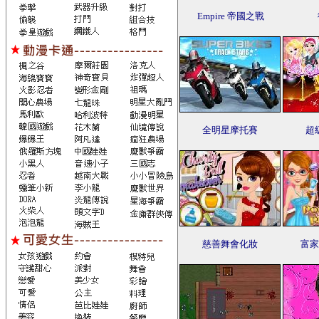
Empire 帝國之戰
全明星摩托賽
超
慈善舞會化妝
富家