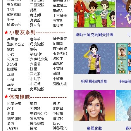
運動王迪克高爾夫拼圖
可
明星模特的造型
軒轅劍
麥麗化妝
賽