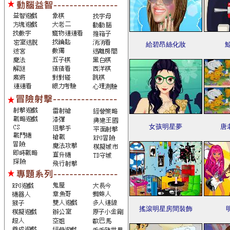
給碧昂絲化妝
女孩明星夢
唐
搖滾明星房間裝飾