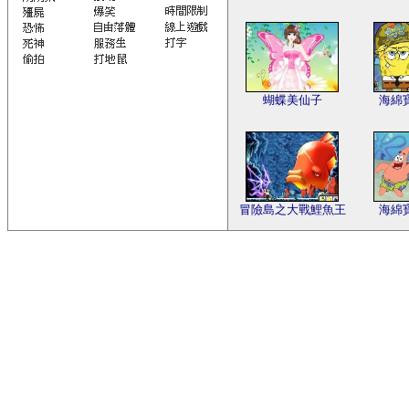
蝴蝶美仙子
海綿
冒險島之大戰鯉魚王
海綿