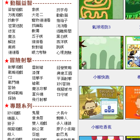
氣球塔防3
小猴快跑
小猴吃香蕉