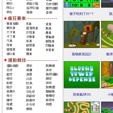
猴子吃到了什?？
阻
寵物家居設計
氣球
防衛氣球TD
小