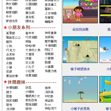
朵拉找泳圈
逃
猴子峭壁跳水
小
小猴子的荒島
猴