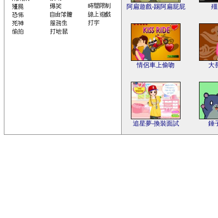
阿扁遊戲-踢阿扁屁屁
殭
情侶車上偷吻
大
追星夢-換裝面試
錘