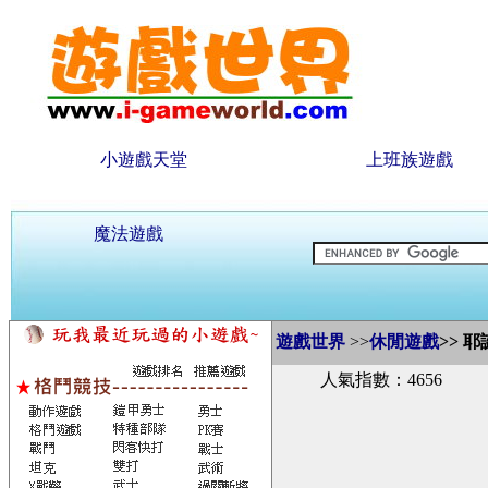
小遊戲天堂
上班族遊戲
魔法遊戲
遊戲世界
>>
休閒遊戲
>>
耶
人氣指數：4656