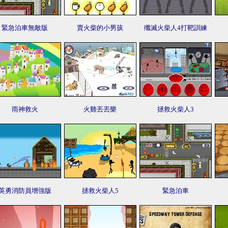
緊急泊車無敵版
賣火柴的小男孩
殲滅火柴人4打靶訓練
雨神救火
火雞丟丟樂
拯救火柴人3
英勇消防員增強版
拯救火柴人5
緊急泊車