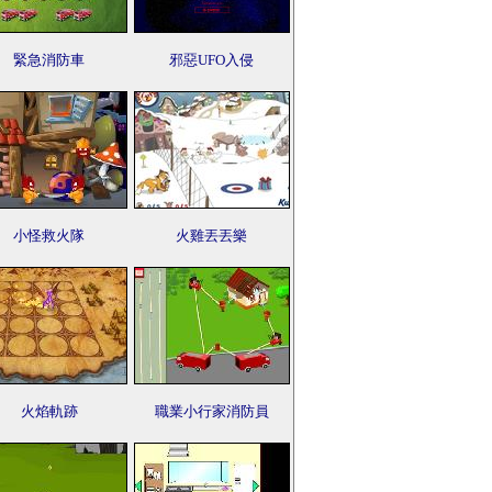
緊急消防車
邪惡UFO入侵
小怪救火隊
火雞丟丟樂
火焰軌跡
職業小行家消防員