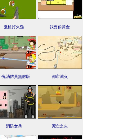
獵槍打火雞
我要偷黃金
小鬼消防員無敵版
都市滅火
消防女兵
死亡之火