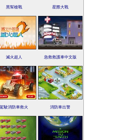
黑幫槍戰
星際大戰
滅火超人
急救救護車中文版
駕駛消防車救火
消防車出警