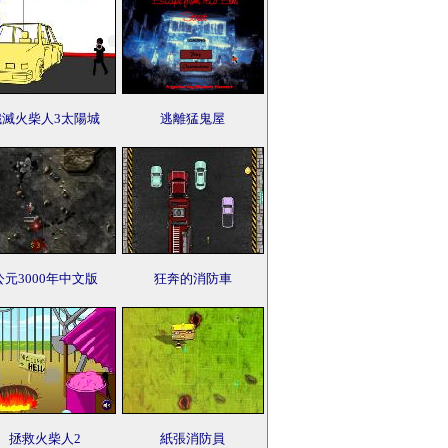
殲滅火柴人3太陽城
逃離猛鬼屋
公元3000年中文版
狂奔的消防車
拯救火柴人2
紙張消防員