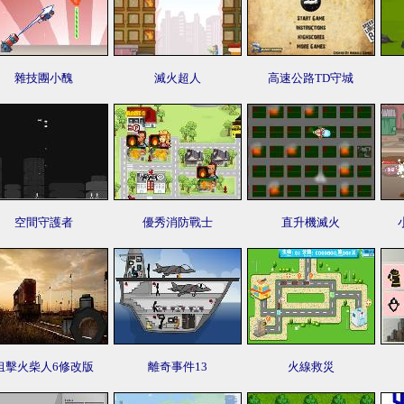
雜技團小醜
滅火超人
高速公路TD守城
空間守護者
優秀消防戰士
直升機滅火
狙擊火柴人6修改版
離奇事件13
火線救災