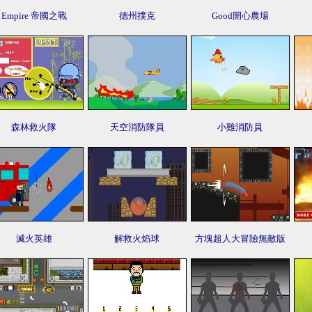
Empire 帝國之戰
德州撲克
Good開心農場
森林救火隊
天空消防隊員
小雞消防員
滅火英雄
解救火焰球
方塊超人大冒險無敵版