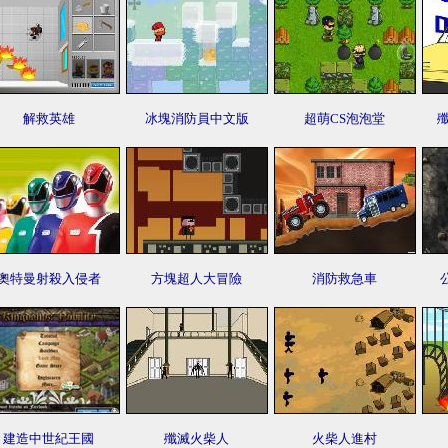
解救英雄
冰塊消防員中文版
超萌CS泡泡堂
奧特曼射殺入侵者
方塊超人大冒險
消防救急車
建造中世紀王國
殲滅火柴人
火柴人進村