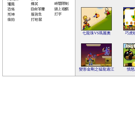
七龍珠VS瑪麗奧
巧虎
變形金剛之猛龍過江
憤怒