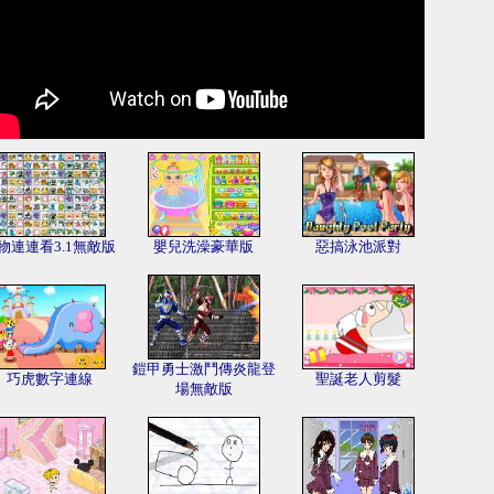
物連連看3.1無敵版
嬰兒洗澡豪華版
惡搞泳池派對
鎧甲勇士激鬥傳炎龍登
巧虎數字連線
聖誕老人剪髮
場無敵版