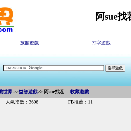
阿sue找
旅館遊戲
打字遊戲
戲世界
>>
益智遊戲
>>
阿sue找茬
收藏遊戲
人氣指數：3608
FB推薦：11