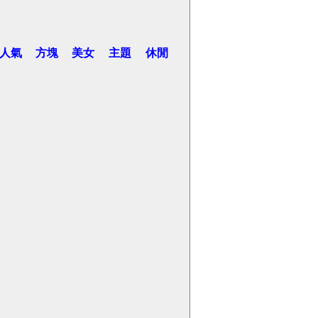
人氣
方塊
美女
主題
休閒