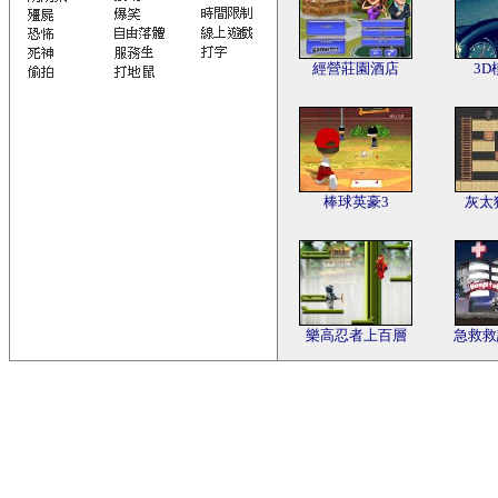
經營莊園酒店
3
棒球英豪3
灰太
樂高忍者上百層
急救救