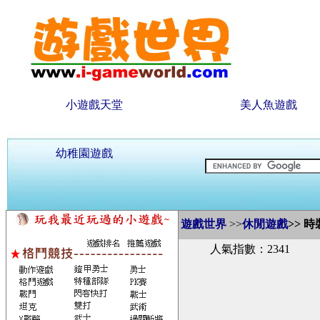
小遊戲天堂
美人魚遊戲
幼稚園遊戲
遊戲世界
>>
休閒遊戲
>>
時
人氣指數：2341