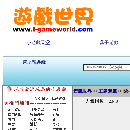
小遊戲天堂
葉子遊戲
唐老鴨遊戲
遊戲世界
>>
主題遊戲
>>
朵
人氣指數：2343