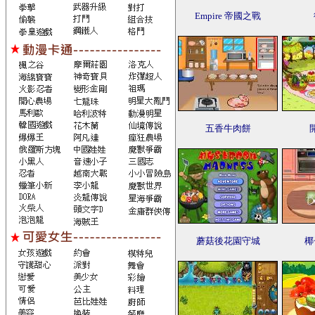
Empire 帝國之戰
五香牛肉餅
蘑菇後花園守城
椰