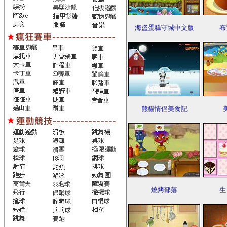
海盜蛋糕守城中文版
布
熊貓情侶美食記
燒烤部落
生