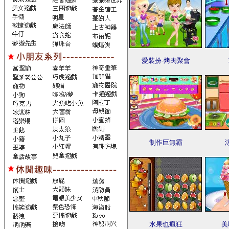
愛裝扮-烤肉聚會
制作巨無霸
水果也瘋狂
美