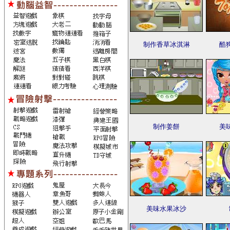
制作香草冰淇淋
酷
制作姜餅
美
美味水果冰沙