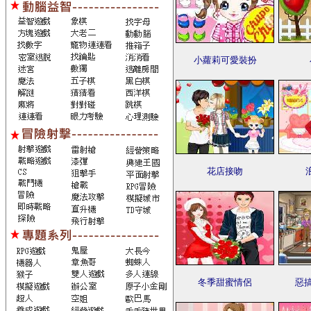
小蘿莉可愛裝扮
花店接吻
冬季甜蜜情侶
惡