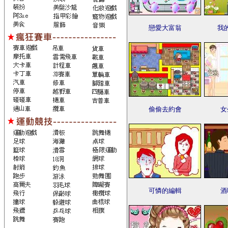
戀愛大富翁
我
偷偷去約會
女
可憐的編輯
酒