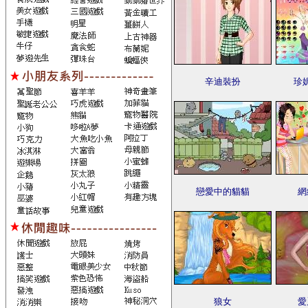
辛迪裝扮
珍
戀愛中的貓貓
網
狼女
愛