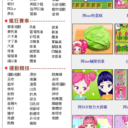
阿sue吃蛋糕
阿sue極限切菜
阿SUE智力大拼圖
阿