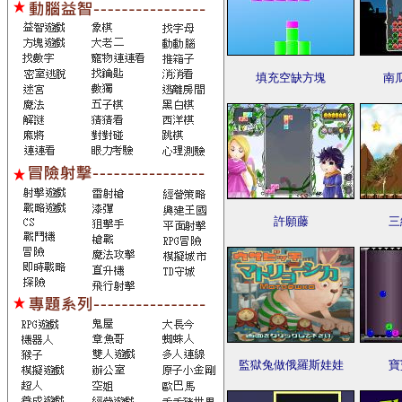
填充空缺方塊
南
許願藤
三
監獄兔做俄羅斯娃娃
寶