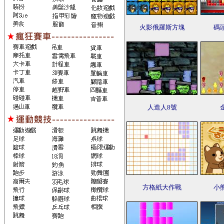
火影俄羅斯方塊
碼
人造人8號
方格紙大作戰
小