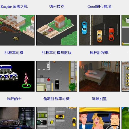
Empire 帝國之戰
德州撲克
Good開心農場
計程車司機
計程車司機無敵版
瘋狂計程車
瘋狂的士
倫敦計程車司機
逃離別墅