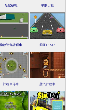
黑幫槍戰
星際大戰
倫敦迷你計程車
瘋狂TAXI 2
計程車停車
蒸汽計程車