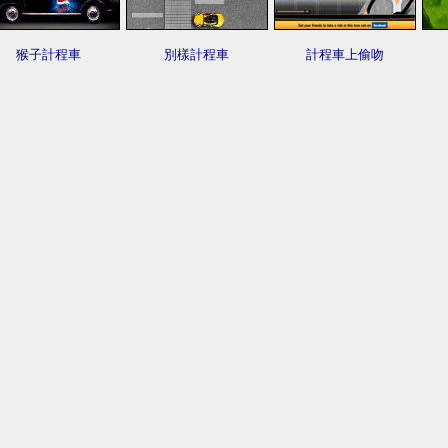
猴子計程車
別樣計程車
計程車上偷吻