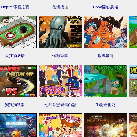
Empire 帝國之戰
德州撲克
Good開心農場
瘋狂的賭場
怪獸軍團
數碼暴龍
變異狗戰爭
七帥哥戀愛告白記
生物進化史