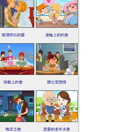
噴湧而出的愛
遊輪上的約會
快艇上約會
辦公室戀情
晚安之吻
恩愛的老年夫妻