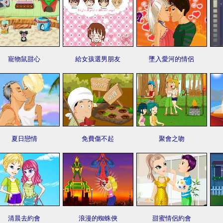
寵物鼠甜心
給女孩選男朋友
墜入愛河的情侶
夏日戀情
免費傷不起
聚會之吻
清晨去約會
浪漫的蜘蛛俠
甜蜜情侶約會