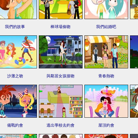
我們的故事
棒球場偷吻
我們結婚吧
沙灘之吻
與鄰居女孩接吻
青春熱吻
備戰約會
逃出學校去約會
屋頂約會