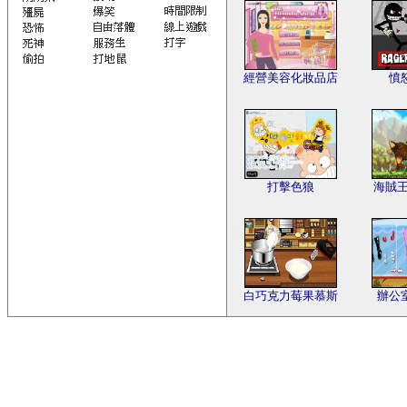
經營美容化妝品店
憤
打擊色狼
海賊王
白巧克力莓果慕斯
辦公