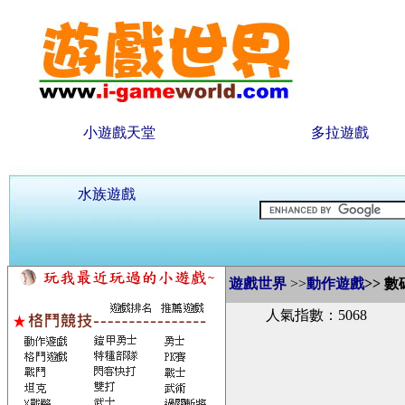
小遊戲天堂
多拉遊戲
水族遊戲
遊戲世界
>>
動作遊戲
>>
數
人氣指數：5068