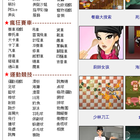
餐廳大搜索
死
廚師女孩
海
少林刀工