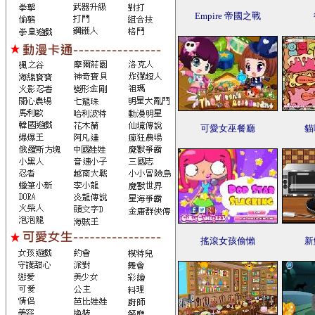
Empire 帝國之戰
可愛女巫餐廳
貓
搖滾女孩偷懶
新