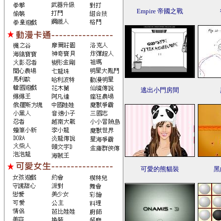
Empire 帝國之戰
逃出小門房間
可愛的熊貓裝
黑