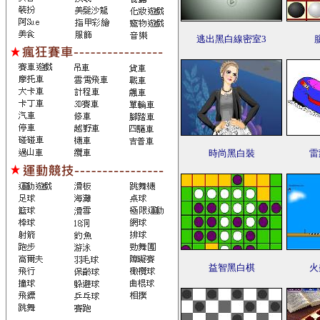
逃出黑白線密室3
時尚黑白裝
雷
益智黑白棋
火