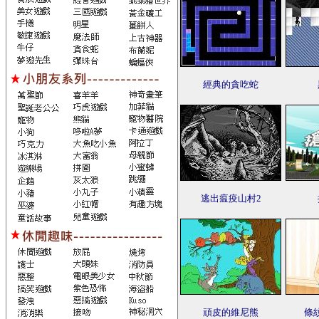
經典的貪吃蛇
逃出瘟疫山村2
頑皮的維尼熊
條