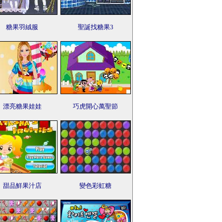
糖果羽絨服
聖誕找糖果3
漂亮糖果娃娃
巧虎開心萬聖節
甜品鮮果汁店
變色彩虹糖