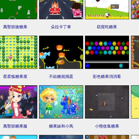
萬聖節搶糖果
朵拉卡丁車
窈窕吃糖果
星星狐糖果屋
不給糖就搗蛋
彩色糖果消消看
萬聖節糖果服
糖果妹和小馬
小熊收集糖果