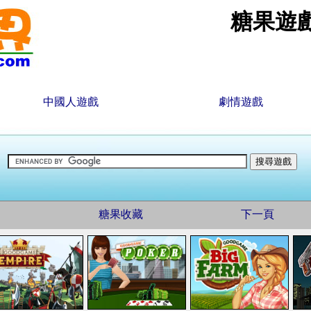
糖果遊
中國人遊戲
劇情遊戲
糖果收藏
下一頁