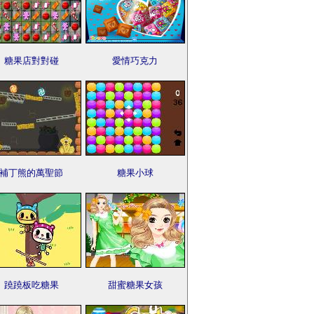
糖果店對對碰
愛情巧克力
補丁熊的萬聖節
糖果小球
蹺蹺板吃糖果
甜蜜糖果女孩