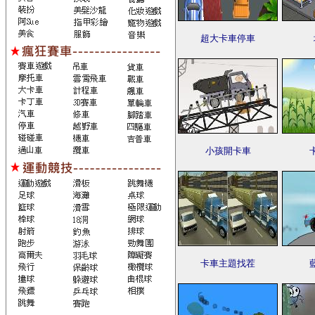
超大卡車停車
小孩開卡車
卡車主題找茬