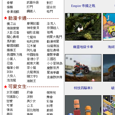
Empire 帝國之戰
幽靈地獄卡車
海綿
特技四驅車3
破