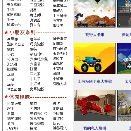
荒野大卡車
僵屍
山坡極限卡車大挑戰
太
我的私人飛機