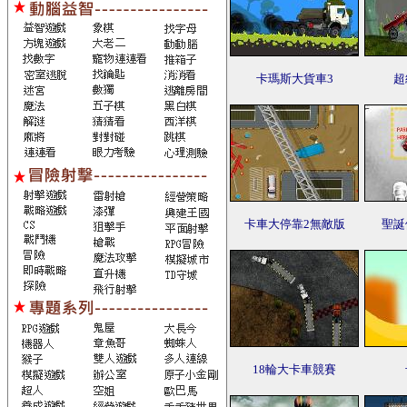
卡瑪斯大貨車3
超
卡車大停靠2無敵版
聖誕
18輪大卡車競賽