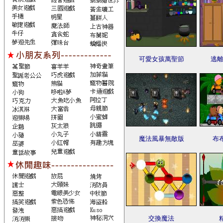
可愛女孩萬聖節
逃離
魔法風暴無敵版
布
交換魔法