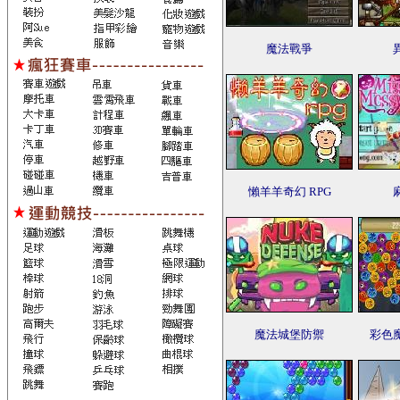
魔法戰爭
懶羊羊奇幻 RPG
魔法城堡防禦
彩色