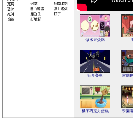
做水果蛋糕
狂奔賽車
當個創世
橘子巧克力蛋糕
學園電