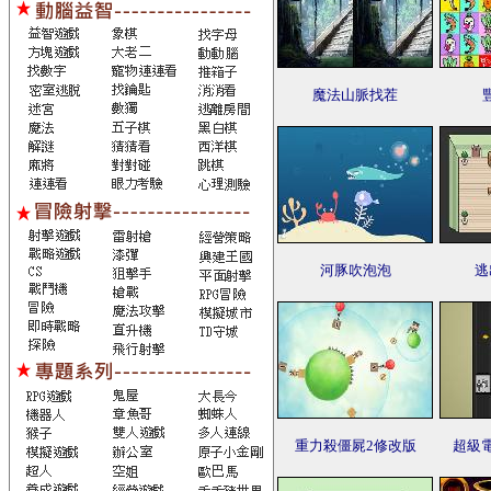
魔法山脈找茬
河豚吹泡泡
逃
重力殺僵屍2修改版
超級電