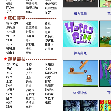
威力電擊
花
神奇藥丸
刺?戰小熊
可