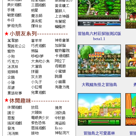
冒險島六村莊探險測試版
beta1.1
大戰鱷魚怪之冒險島
冒險島之可愛叢林
冒