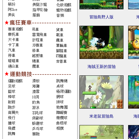
冒險島野人版
海賊王新的冒險
米老鼠冒險島
海