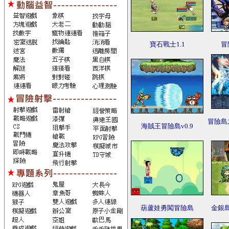
寶石戰士1.1
冒
冒險島
海賊王冒險島v0.9
葫蘆娃勇闖冒險島
金銀